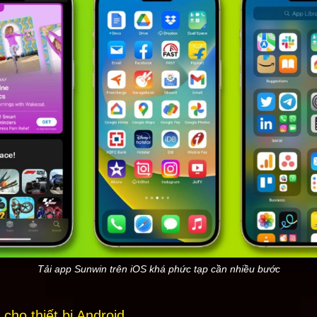
Tải app Sunwin trên iOS khá phức tạp cần nhiều bước
cho thiết bị Android