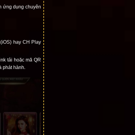
rên ứng dụng chuyên
 (iOS) hay CH Play
link tải hoặc mã QR
à phát hành.