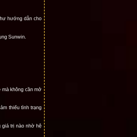
 như hướng dẫn cho
dụng Sunwin.
me mà không cần mở
ảm thiểu tình trạng
 giá trị nào nhờ hệ