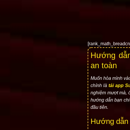
Bỏ
qua
nội
dung
[rank_math_breadcr
Hướng dẫn 
an toàn
Muốn hòa mình vào 
chính là
tải app S
nghiệm mượt mà, ổn
hướng dẫn bạn chi 
đầu tiên.
Hướng dẫn t