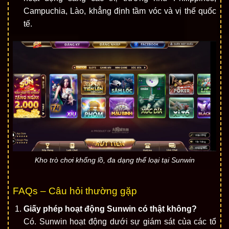
Campuchia, Lào, khẳng định tầm vóc và vị thế quốc
tế.
Kho trò chơi khổng lồ, đa dạng thể loại tại Sunwin
FAQs – Câu hỏi thường gặp
Giấy phép hoạt động Sunwin có thật không?
Có. Sunwin hoạt động dưới sự giám sát của các tổ