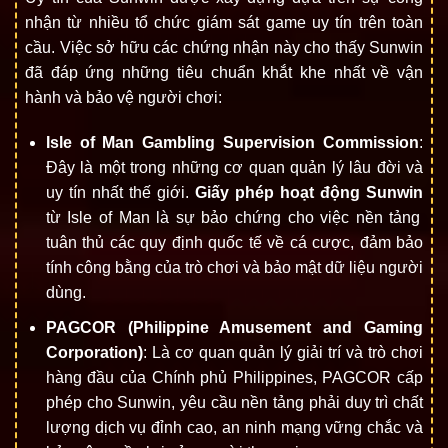
nhận từ nhiều tổ chức giám sát game uy tín trên toàn
cầu. Việc sở hữu các chứng nhận này cho thấy Sunwin
đã đáp ứng những tiêu chuẩn khắt khe nhất về vận
hành và bảo vệ người chơi:
Isle of Man Gambling Supervision Commission
:
Đây là một trong những cơ quan quản lý lâu đời và
uy tín nhất thế giới.
Giấy phép hoạt động Sunwin
từ Isle of Man là sự bảo chứng cho việc nền tảng
tuân thủ các quy định quốc tế về cá cược, đảm bảo
tính công bằng của trò chơi và bảo mật dữ liệu người
dùng.
PAGCOR (Philippine Amusement and Gaming
Corporation)
: Là cơ quan quản lý giải trí và trò chơi
hàng đầu của Chính phủ Philippines, PAGCOR cấp
phép cho Sunwin, yêu cầu nền tảng phải duy trì chất
lượng dịch vụ đỉnh cao, an ninh mạng vững chắc và