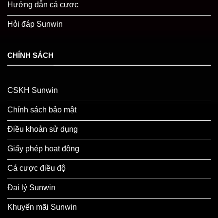
Hướng dẫn cá cược
Hỏi đáp Sunwin
CHÍNH SÁCH
CSKH Sunwin
Chính sách bảo mật
Điều khoản sử dụng
Giấy phép hoạt động
Cá cược điều độ
Đại lý Sunwin
Khuyến mãi Sunwin