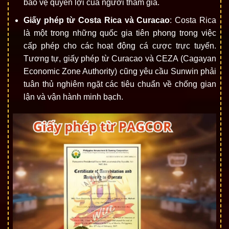
bảo vệ quyền lợi của người tham gia.
Giấy phép từ Costa Rica và Curacao
: Costa Rica
là một trong những quốc gia tiên phong trong việc
cấp phép cho các hoạt động cá cược trực tuyến.
Tương tự, giấy phép từ Curacao và CEZA (Cagayan
Economic Zone Authority) cũng yêu cầu Sunwin phải
tuân thủ nghiêm ngặt các tiêu chuẩn về chống gian
lận và vận hành minh bạch.