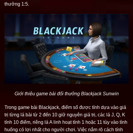
thưởng 1:5.
Giới thiệu game bài đổi thưởng Blackjack Sunwin
Trong game bài Blackjack, điểm số được tính dựa vào giá
trị từng lá bài từ 2 đến 10 giữ nguyên giá trị, các lá J, Q, K
tính 10 điểm, riêng lá A linh hoạt tính 1 hoặc 11 tùy vào tình
huống có lợi nhất cho người chơi. Việc nắm rõ cách tính