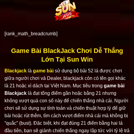
Bỏ
qua
nội
dung
[rank_math_breadcrumb]
Game Bài BlackJack Chơi Dễ Thắng
Lớn Tại Sun Win
Blackjack
là
game bài
sử dụng bộ bài 52 lá được chơi
giữa người chơi và Dealer, blackjack còn có tên gọi khác
là 21 hoặc xì dách tại Việt Nam. Mục tiêu trong
game bài
Blackjack
là đạt tổng điểm gần hoặc bằng 21 nhưng
không vượt quá con số này để chiến thắng nhà cái. Người
chơi sẽ sử dụng sự tính toán và chiến thuật hợp lý để giữ
bài hoặc rút thêm, tìm cách vượt điểm nhà cái mà không bị
“quắc” (bust). Đặc biệt, khi đạt đúng 21 điểm bằng hai lá
đầu tiên, bạn sẽ giành chiến thắng ngay lập tức với tỷ lệ trả