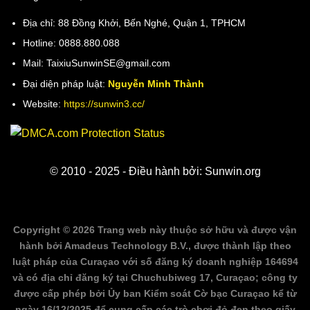
Địa chỉ: 88 Đồng Khởi, Bến Nghé, Quận 1, TPHCM
Hotline: 0888.880.088
Mail:
TaixiuSunwinSE@gmail.com
Đại diện pháp luật:
Nguyễn Minh Thành
Website:
https://sunwin3.cc/
© 2010 - 2025 - Điều hành bởi: Sunwin.org
Copyright © 2026 Trang web này thuộc sở hữu và được vận
hành bởi Amadeus Technology B.V., được thành lập theo
luật pháp của Curaçao với số đăng ký doanh nghiệp 164694
và có địa chỉ đăng ký tại Chuchubiweg 17, Curaçao; công ty
được cấp phép bởi Ủy ban Kiểm soát Cờ bạc Curaçao kể từ
ngày 16/12/2025 để cung cấp các trò chơi đỏ đen theo giấy