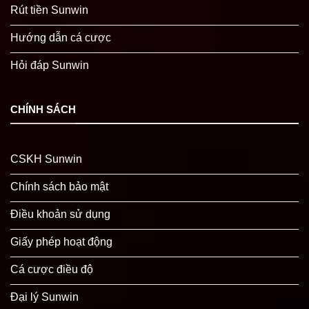
Rút tiền Sunwin
Hướng dẫn cá cược
Hỏi đáp Sunwin
CHÍNH SÁCH
CSKH Sunwin
Chính sách bảo mật
Điều khoản sử dụng
Giấy phép hoạt động
Cá cược điều độ
Đại lý Sunwin