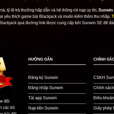
à, tỷ lệ trả thưởng hấp dẫn và hệ thống rút nạp uy tín,
Sunwin
ai yêu thích game bài Blackjack và muốn kiếm thêm thu nhập.
T
 Blackjack qua đường link được cung cấp bởi Sunwin SE để đ
HƯỚNG DẪN
CHÍNH SÁ
Đăng ký Sunwin
CSKH Sun
Đăng nhập Sunwin
Chính sách
Tải app Sunwin
Điều khoản
e đổi
 các trò
Nạp tiền Sunwin
Giấy phép 
me bài đổi