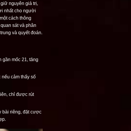
giữ nguyên giá trị,
 lợi nhất cho người
 một cách thông
 quan sát và phân
trung và quyết đoán.
ến gần mốc 21, tăng
c nếu cảm thấy số
iên, chỉ được rút
y bài riêng, đặt cược
ẹp.