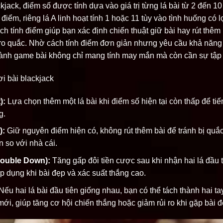
jack, điểm số được tính dựa vào giá trị từng lá bài từ 2 đến 10 
0 điểm, riêng lá A linh hoạt tính 1 hoặc 11 tùy vào tình huống có
ch tính điểm giúp bạn xác định chiến thuật giữ bài hay rút thêm
i ro quắc. Nhờ cách tính điểm đơn giản nhưng yêu cầu khả năng
 thành game bài không chỉ mang tính may mắn mà còn cần sự tập 
i bài blackjack
):
Lựa chọn thêm một lá bài khi điểm số hiện tại còn thấp để ti
g.
):
Giữ nguyên điểm hiện có, không rút thêm bài để tránh bị quắ
 so với nhà cái.
Double Down):
Tăng gấp đôi tiền cược sau khi nhận hai lá đầu t
áp dụng khi bài đẹp và xác suất thắng cao.
ếu hai lá bài đầu tiên giống nhau, bạn có thể tách thành hai ta
mới, giúp tăng cơ hội chiến thắng hoặc giảm rủi ro khi gặp bài đ