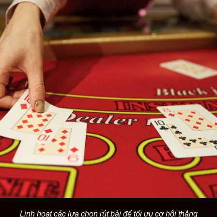
Linh hoạt các lựa chọn rút bài để tối ưu cơ hội thắng