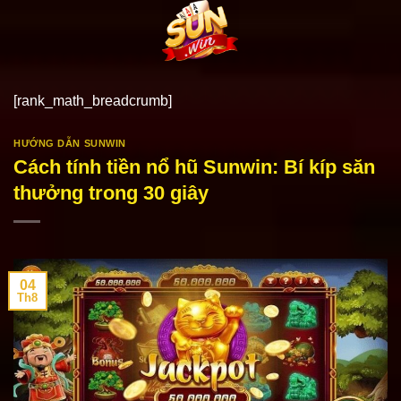
Bỏ
qua
nội
dung
[rank_math_breadcrumb]
HƯỚNG DẪN SUNWIN
Cách tính tiền nổ hũ Sunwin: Bí kíp săn
thưởng trong 30 giây
04
Th8