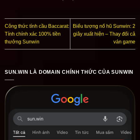
Công thức tính cầu Baccarat:
Biểu tượng nổ hũ Sunwin: 2
Tính chính xác 100% tiền
giây xuất hiện – Thay đổi cả
thưởng Sunwin
ván game
SUN.WIN LÀ DOMAIN CHÍNH THỨC CỦA SUNWIN