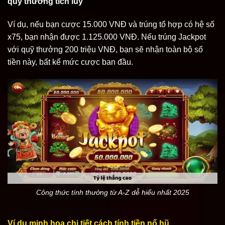
quỹ thưởng tích lũy
Ví dụ, nếu bạn cược 15.000 VNĐ và trúng tổ hợp có hệ số
x75, bạn nhận được 1.125.000 VNĐ. Nếu trúng Jackpot
với quỹ thưởng 200 triệu VNĐ, bạn sẽ nhận toàn bộ số
tiền này, bất kể mức cược ban đầu.
Công thức tính thưởng từ A-Z dễ hiểu nhất 2025
Ví dụ minh họa chi tiết cách tính tiền nổ hũ