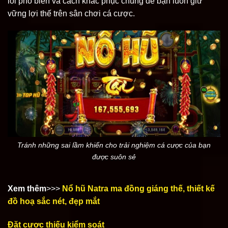
lỗi phổ biến và cách khắc phục chúng để bạn luôn giữ
vững lợi thế trên sân chơi cá cược.
Tránh những sai lầm khiến cho trải nghiệm cá cược của bạn
được suôn sẻ
Xem thêm
>>>
Nổ hũ Natra ma đồng giáng thế,
thiết kế
đồ hoạ sắc nét, đẹp mắt
Đặt cược thiếu kiểm soát